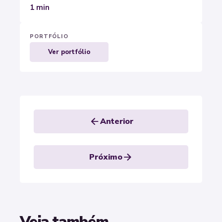
1 min
PORTFÓLIO
Ver portfólio
arrow_back
Anterior
arrow_forward
Próximo
Veja também