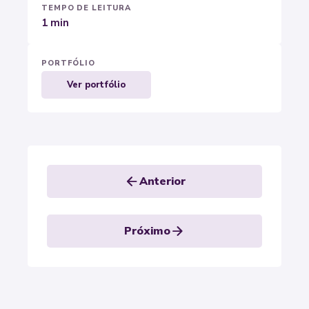
TEMPO DE LEITURA
1 min
PORTFÓLIO
Ver portfólio
arrow_back
Anterior
arrow_forward
Próximo