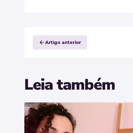
arrow_back
Artigo anterior
Leia também