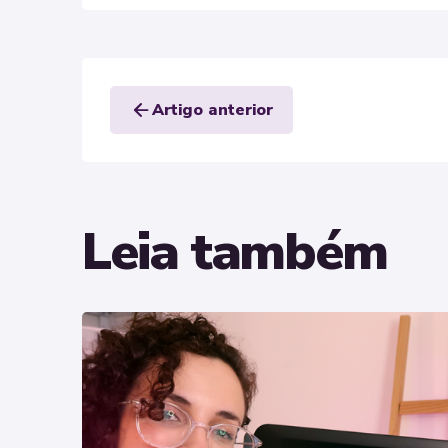
arrow_back
Artigo anterior
Leia também