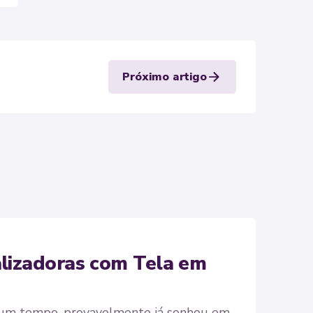
arrow_forward
Próximo artigo
lizadoras com Tela em
lgum tempo, provavelmente já sonhou em